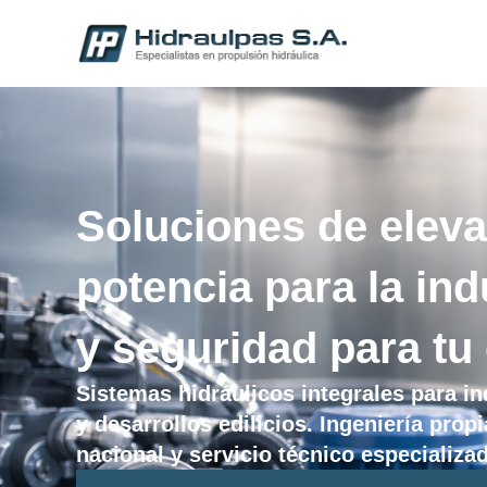
Soluciones de elevac
potencia para la ind
y seguridad para tu 
Sistemas hidráulicos integrales para in
y desarrollos edilicios. Ingeniería propi
nacional y servicio técnico especializa