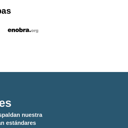
pas
nes
spaldan nuestra
an estándares