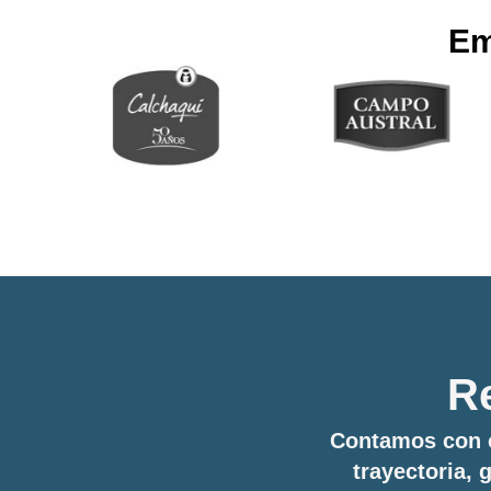
Em
Re
Contamos con c
trayectoria,