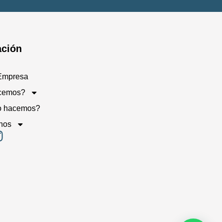
ción
Empresa
cemos?
o hacemos?
nos