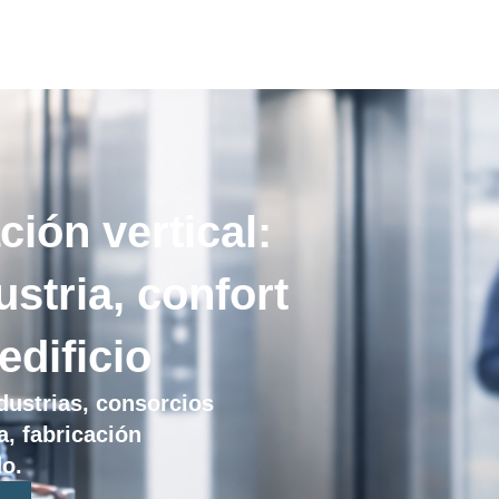
ión vertical:
ustria, confort
edificio
dustrias, consorcios
a, fabricación
do.