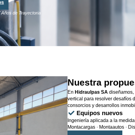
os
7 Años de Trayectoria
Nuestra propue
En
Hidraulpas SA
diseñamos, 
vertical para resolver desafíos 
consorcios y desarrollos inmobi
Equipos nuevos
Ingeniería aplicada a la medida
Montacargas · Montaautos · Dis