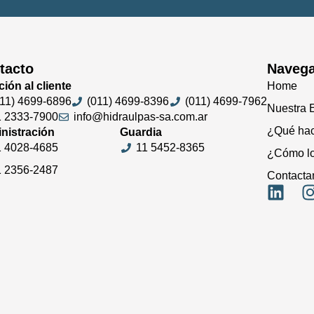
tacto
Navega
ión al cliente
Home
011) 4699-6896
(011) 4699-8396
(011) 4699-7962
Nuestra 
1 2333-7900
info@hidraulpas-sa.com.ar
¿Qué ha
nistración
Guardia
1 4028-4685
11 5452-8365
¿Cómo l
1 2356-2487
Contacta